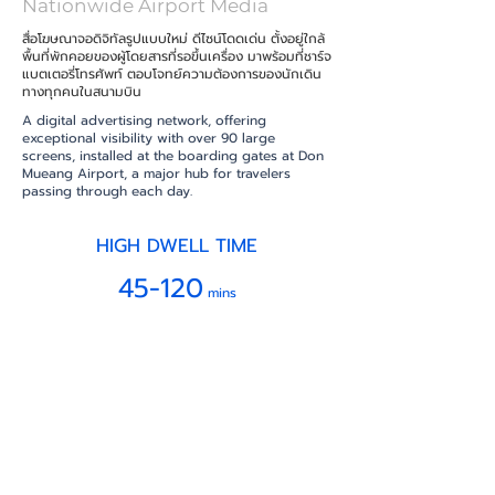
Nationwide Airport Media
สื่อโฆษณาจอดิจิทัลรูปแบบใหม่ ดีไซน์โดดเด่น ตั้งอยู่ใกล้
พื้นที่พักคอยของผู้โดยสารที่รอขึ้นเครื่อง
มาพร้อมที่ชาร์จ
แบตเตอรี่โทรศัพท์ ตอบโจทย์ความต้องการของนักเดิน
ทางทุกคนในสนามบิน
A digital advertising network, offering
exceptional visibility with over 90 large
screens, installed at the boarding gates at
Don
Mueang Airport, a major hub for travelers
passing through each day.
HIGH DWELL TIME
45-120
mins
Number of Media
50
Digital
Screens