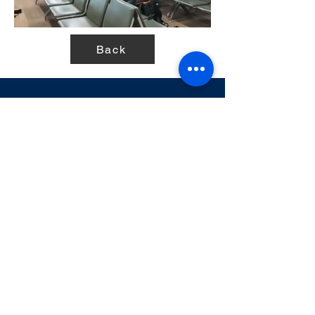
Back
ALL HUMAN LIFE CAN BE FOUND AT AN AIRPORT
David William
Bright Sky Media Co., Ltd.
เวิร์คเพลส ราชพฤกษ์-จรัญ เลขที่ 9/39
แขวงบางแวก เขตภาษีเจริญ
กรุงเทพมหานคร 10160